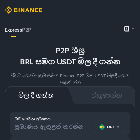
Express
P2P
P2P ශීඝ්‍ර
BRL සමග USDT මිල දී ගන්න
විවිධ ගෙවීම් ක්‍රම සමග Binance P2P මත USDT මිලදී ගෙන
විකුණන්න
මිල දී ගන්න
විකුණන්න
ඔබ ගෙවන ප්‍රමාණය
BRL