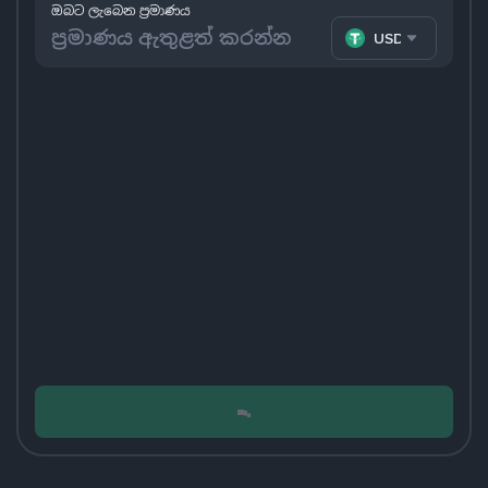
ඔබට ලැබෙන ප්‍රමාණය
USDT