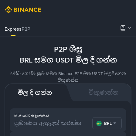
Express
P2P
P2P ශීඝ්‍ර
BRL සමග USDT මිල දී ගන්න
විවිධ ගෙවීම් ක්‍රම සමග Binance P2P මත USDT මිලදී ගෙන
විකුණන්න
මිල දී ගන්න
විකුණන්න
ඔබ ගෙවන ප්‍රමාණය
BRL