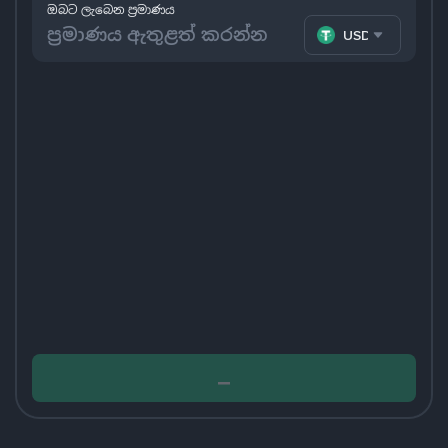
ඔබට ලැබෙන ප්‍රමාණය
USDT