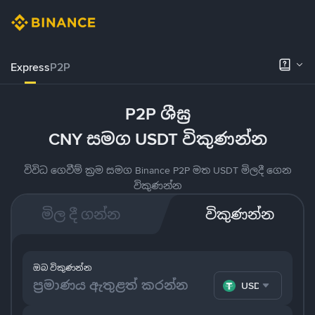
Express
P2P
P2P ශීඝ්‍ර
CNY සමග USDT විකුණන්න
විවිධ ගෙවීම් ක්‍රම සමග Binance P2P මත USDT මිලදී ගෙන
විකුණන්න
මිල දී ගන්න
විකුණන්න
ඔබ විකුණන්න
USDT