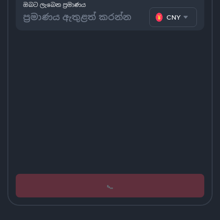
ඔබට ලැබෙන ප්‍රමාණය
CNY