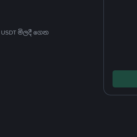
ත USDT මිලදී ගෙන