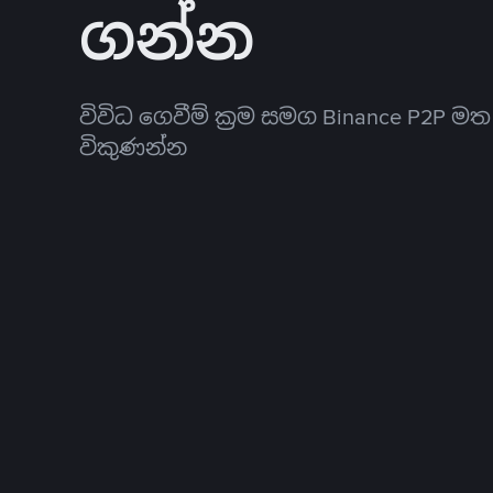
ගන්න
විවිධ ගෙවීම් ක්‍රම සමග Binance P2P ම
විකුණන්න