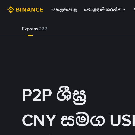
වෙළෙඳපොළ
වෙළෙඳාම් කරන්න
Express
P2P
P2P ශීඝ්‍ර
CNY සමග USDT