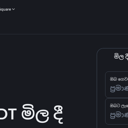
Square
මිල 
ඔබ ගෙවන
 මිල දී
ඔබට ලැබ