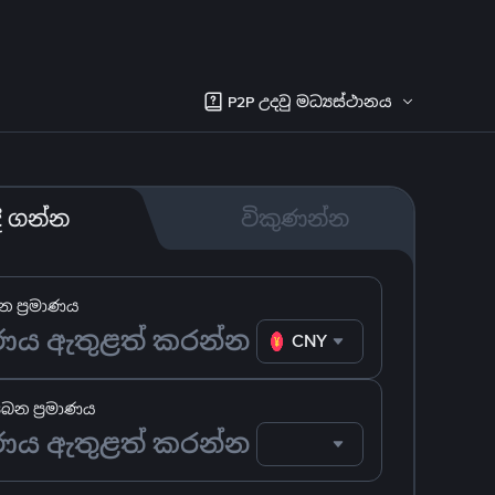
P2P උදවු මධ්‍යස්ථානය
දී ගන්න
විකුණන්න
 ප්‍රමාණය
CNY
ෙන ප්‍රමාණය