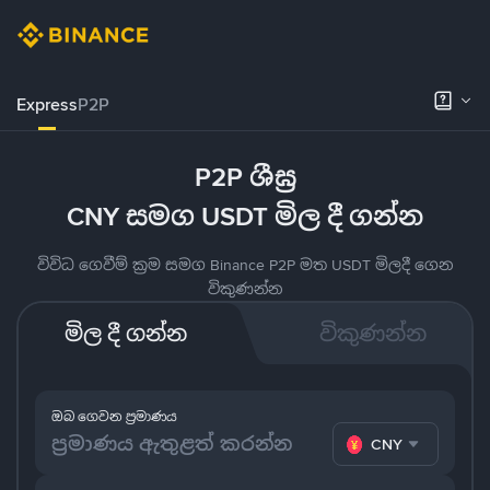
Express
P2P
P2P ශීඝ්‍ර
CNY සමග USDT මිල දී ගන්න
විවිධ ගෙවීම් ක්‍රම සමග Binance P2P මත USDT මිලදී ගෙන
විකුණන්න
මිල දී ගන්න
විකුණන්න
ඔබ ගෙවන ප්‍රමාණය
CNY