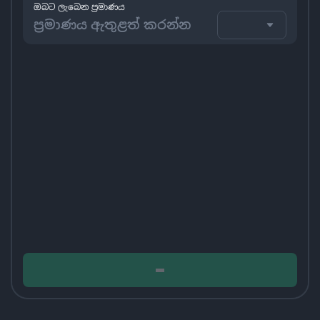
ඔබට ලැබෙන ප්‍රමාණය