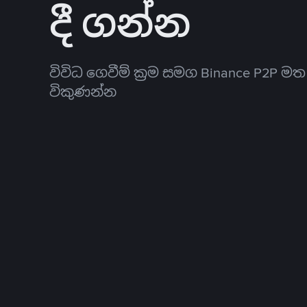
දී ගන්න
විවිධ ගෙවීම් ක්‍රම සමග Binance P2P ම
විකුණන්න