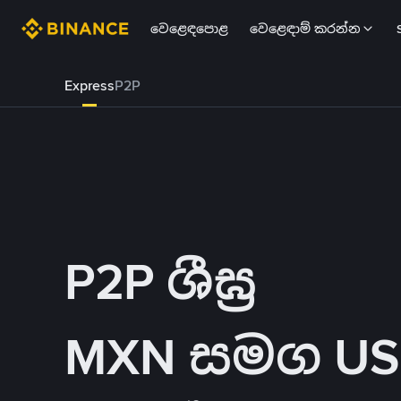
වෙළෙඳපොළ
වෙළෙඳාම් කරන්න
Express
P2P
P2P ශීඝ්‍ර
MXN සමග US