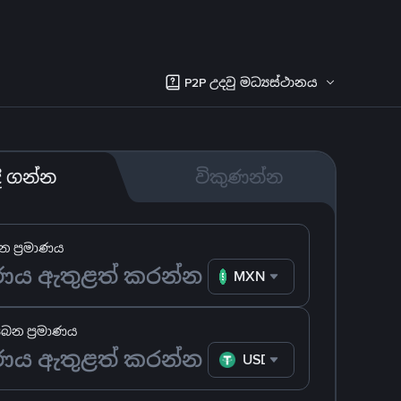
P2P උදවු මධ්‍යස්ථානය
දී ගන්න
විකුණන්න
 ප්‍රමාණය
MXN
ෙන ප්‍රමාණය
USDT