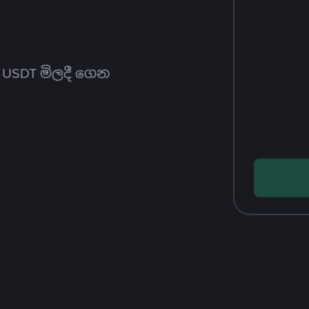
ත USDT මිලදී ගෙන