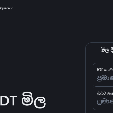
Square
මිල 
ඔබ ගෙවන
DT මිල
ඔබට ලැබ