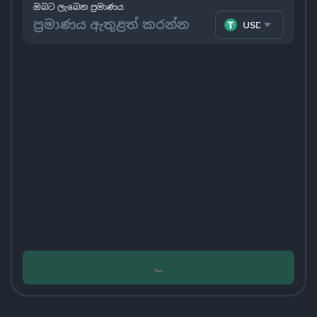
ඔබට ලැබෙන ප්‍රමාණය
USDT