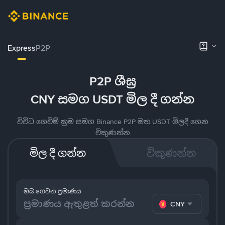
Express
P2P
P2P ශීඝ්‍ර
CNY සමග USDT මිල දී ගන්න
විවිධ ගෙවීම් ක්‍රම සමග Binance P2P මත USDT මිලදී ගෙන
විකුණන්න
මිල දී ගන්න
විකුණන්න
ඔබ ගෙවන ප්‍රමාණය
CNY