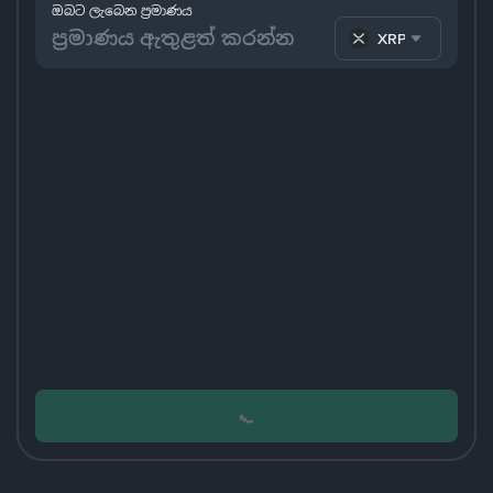
ඔබට ලැබෙන ප්‍රමාණය
XRP