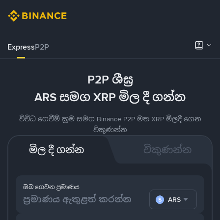
Express
P2P
P2P ශීඝ්‍ර
ARS සමග XRP මිල දී ගන්න
විවිධ ගෙවීම් ක්‍රම සමග Binance P2P මත XRP මිලදී ගෙන
විකුණන්න
මිල දී ගන්න
විකුණන්න
ඔබ ගෙවන ප්‍රමාණය
ARS