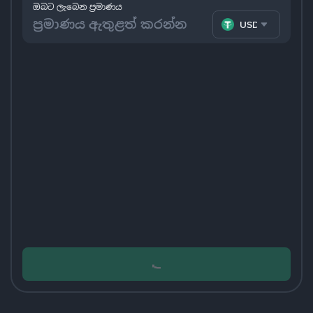
ඔබට ලැබෙන ප්‍රමාණය
USDT