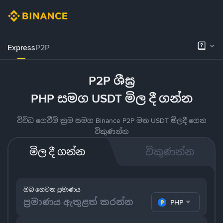
Express
P2P
P2P ශීඝ්‍ර
PHP සමග USDT මිල දී ගන්න
විවිධ ගෙවීම් ක්‍රම සමග Binance P2P මත USDT මිලදී ගෙන
විකුණන්න
මිල දී ගන්න
විකුණන්න
ඔබ ගෙවන ප්‍රමාණය
PHP