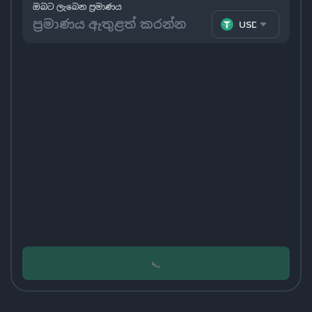
ඔබට ලැබෙන ප්‍රමාණය
USDT