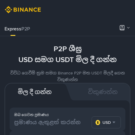
Express
P2P
P2P ශීඝ්‍ර
USD සමග USDT මිල දී ගන්න
විවිධ ගෙවීම් ක්‍රම සමග Binance P2P මත USDT මිලදී ගෙන
විකුණන්න
මිල දී ගන්න
විකුණන්න
ඔබ ගෙවන ප්‍රමාණය
USD