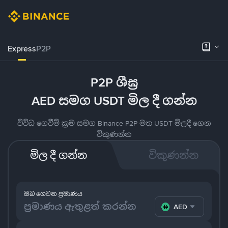
Express
P2P
P2P ශීඝ්‍ර
AED සමග USDT මිල දී ගන්න
විවිධ ගෙවීම් ක්‍රම සමග Binance P2P මත USDT මිලදී ගෙන
විකුණන්න
මිල දී ගන්න
විකුණන්න
ඔබ ගෙවන ප්‍රමාණය
AED