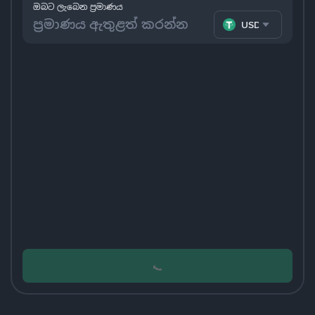
ඔබට ලැබෙන ප්‍රමාණය
USDT