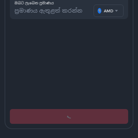
ඔබට ලැබෙන ප්‍රමාණය
AMD