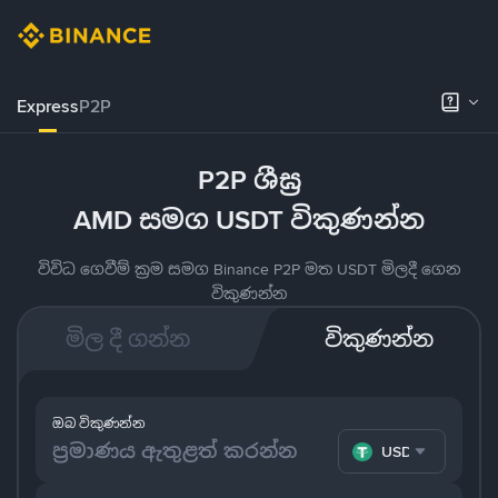
Express
P2P
P2P ශීඝ්‍ර
AMD සමග USDT විකුණන්න
විවිධ ගෙවීම් ක්‍රම සමග Binance P2P මත USDT මිලදී ගෙන
විකුණන්න
මිල දී ගන්න
විකුණන්න
ඔබ විකුණන්න
USDT