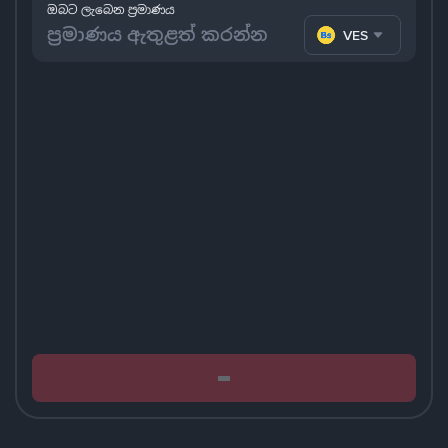
ඔබට ලැබෙන ප්‍රමාණය
VES