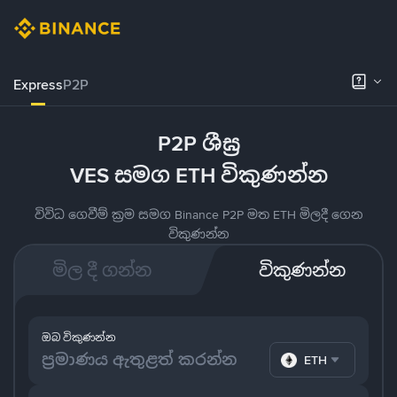
Express
P2P
P2P ශීඝ්‍ර
VES සමග ETH විකුණන්න
විවිධ ගෙවීම් ක්‍රම සමග Binance P2P මත ETH මිලදී ගෙන
විකුණන්න
මිල දී ගන්න
විකුණන්න
ඔබ විකුණන්න
ETH