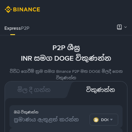
Express
P2P
P2P ශීඝ්‍ර
INR සමග DOGE විකුණන්න
විවිධ ගෙවීම් ක්‍රම සමග Binance P2P මත DOGE මිලදී ගෙන
විකුණන්න
මිල දී ගන්න
විකුණන්න
ඔබ විකුණන්න
DOGE