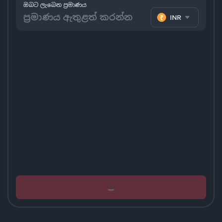
ඔබට ලැබෙන ප්‍රමාණය
INR