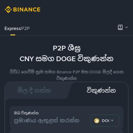
Express
P2P
P2P ශීඝ්‍ර
CNY සමග DOGE විකුණන්න
විවිධ ගෙවීම් ක්‍රම සමග Binance P2P මත DOGE මිලදී ගෙන
විකුණන්න
මිල දී ගන්න
විකුණන්න
ඔබ විකුණන්න
DOGE