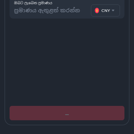
ඔබට ලැබෙන ප්‍රමාණය
CNY