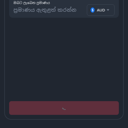
ඔබට ලැබෙන ප්‍රමාණය
AUD