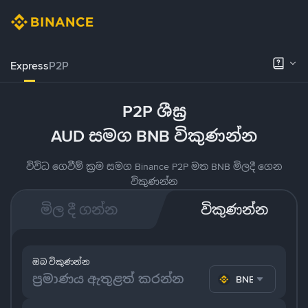
Express
P2P
P2P ශීඝ්‍ර
AUD සමග BNB විකුණන්න
විවිධ ගෙවීම් ක්‍රම සමග Binance P2P මත BNB මිලදී ගෙන
විකුණන්න
මිල දී ගන්න
විකුණන්න
ඔබ විකුණන්න
BNB