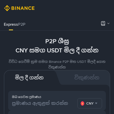
Express
P2P
P2P ශීඝ්‍ර
CNY සමග USDT මිල දී ගන්න
විවිධ ගෙවීම් ක්‍රම සමග Binance P2P මත USDT මිලදී ගෙන
විකුණන්න
මිල දී ගන්න
විකුණන්න
ඔබ ගෙවන ප්‍රමාණය
CNY