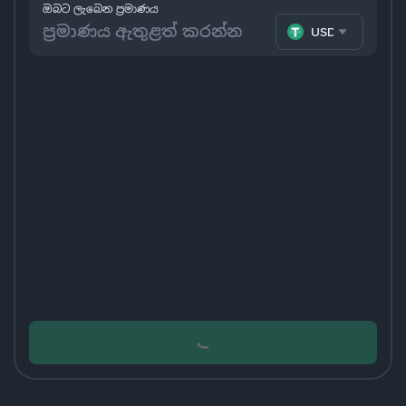
ඔබට ලැබෙන ප්‍රමාණය
USDT