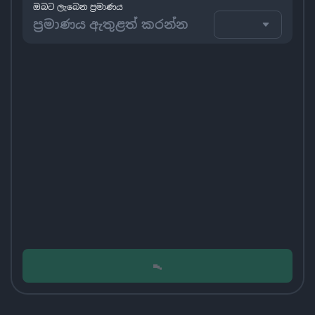
ඔබට ලැබෙන ප්‍රමාණය