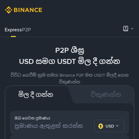
Express
P2P
P2P ශීඝ්‍ර
USD සමග USDT මිල දී ගන්න
විවිධ ගෙවීම් ක්‍රම සමග Binance P2P මත USDT මිලදී ගෙන
විකුණන්න
මිල දී ගන්න
විකුණන්න
ඔබ ගෙවන ප්‍රමාණය
USD