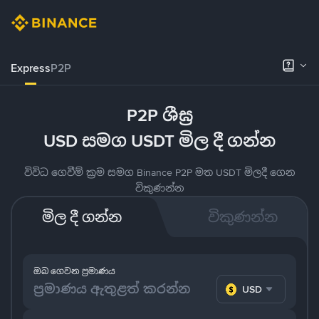
Express
P2P
P2P ශීඝ්‍ර
USD සමග USDT මිල දී ගන්න
විවිධ ගෙවීම් ක්‍රම සමග Binance P2P මත USDT මිලදී ගෙන
විකුණන්න
මිල දී ගන්න
විකුණන්න
ඔබ ගෙවන ප්‍රමාණය
USD