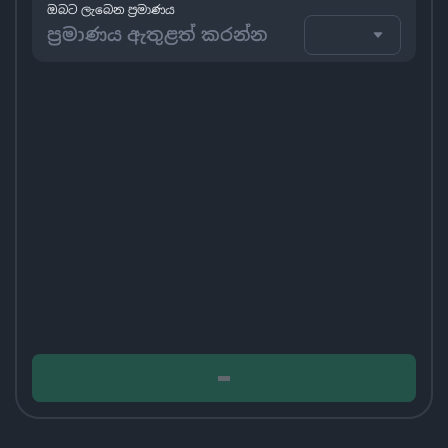
ඔබට ලැබෙන ප්‍රමාණය