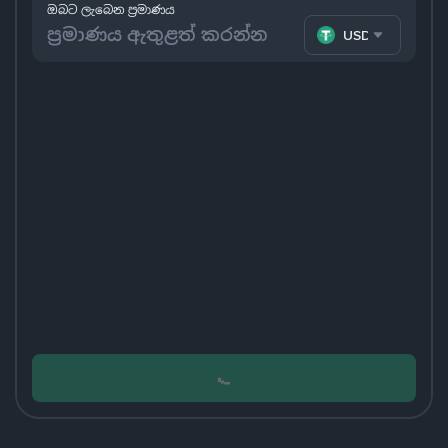
ඔබට ලැබෙන ප්‍රමාණය
USDT