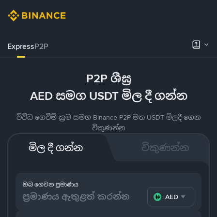
Express
P2P
P2P ශීඝ්‍ර
AED සමග USDT මිල දී ගන්න
විවිධ ගෙවීම් ක්‍රම සමග Binance P2P මත USDT මිලදී ගෙන
විකුණන්න
මිල දී ගන්න
විකුණන්න
ඔබ ගෙවන ප්‍රමාණය
AED