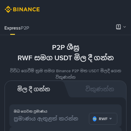
Express
P2P
P2P ශීඝ්‍ර
RWF සමග USDT මිල දී ගන්න
විවිධ ගෙවීම් ක්‍රම සමග Binance P2P මත USDT මිලදී ගෙන
විකුණන්න
මිල දී ගන්න
විකුණන්න
ඔබ ගෙවන ප්‍රමාණය
RWF