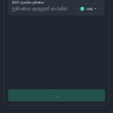
ඔබට ලැබෙන ප්‍රමාණය
USDT