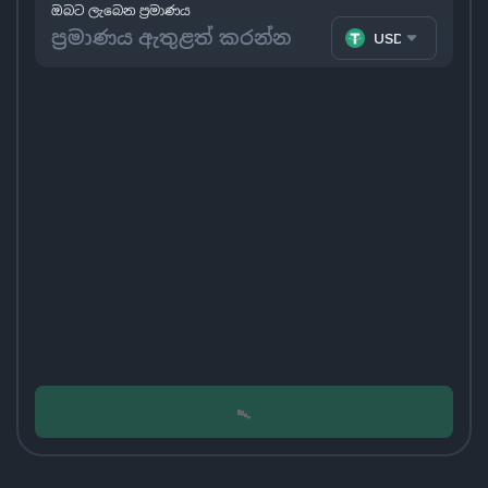
ඔබට ලැබෙන ප්‍රමාණය
USDT