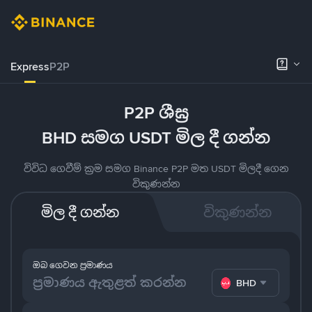
Express
P2P
P2P ශීඝ්‍ර
BHD සමග USDT මිල දී ගන්න
විවිධ ගෙවීම් ක්‍රම සමග Binance P2P මත USDT මිලදී ගෙන
විකුණන්න
මිල දී ගන්න
විකුණන්න
ඔබ ගෙවන ප්‍රමාණය
BHD