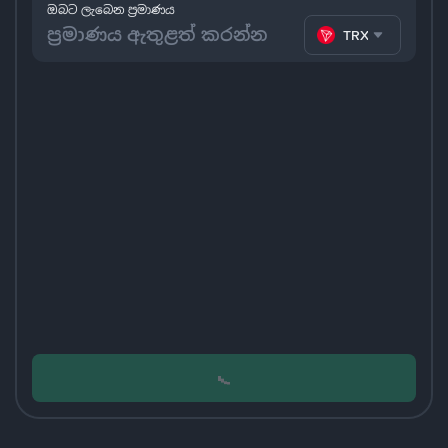
ඔබට ලැබෙන ප්‍රමාණය
TRX