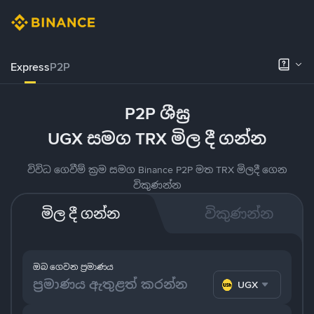
Express
P2P
P2P ශීඝ්‍ර
UGX සමග TRX මිල දී ගන්න
විවිධ ගෙවීම් ක්‍රම සමග Binance P2P මත TRX මිලදී ගෙන
විකුණන්න
මිල දී ගන්න
විකුණන්න
ඔබ ගෙවන ප්‍රමාණය
UGX