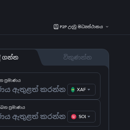
P2P උදවු මධ්‍යස්ථානය
දී ගන්න
විකුණන්න
 ප්‍රමාණය
XAF
ෙන ප්‍රමාණය
SOL