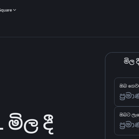
Square
මිල 
ඔබ ගෙවන
මිල දී
ඔබට ලැබ