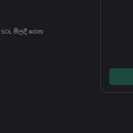
ත SOL මිලදී ගෙන