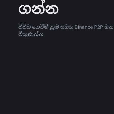
ගන්න
විවිධ ගෙවීම් ක්‍රම සමග Binance P2P ම
විකුණන්න