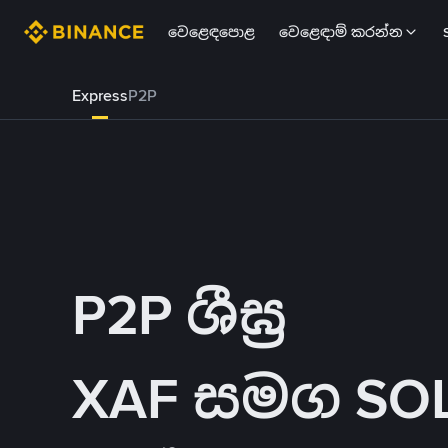
වෙළෙඳපොළ
වෙළෙඳාම් කරන්න
Express
P2P
P2P ශීඝ්‍ර
XAF සමග SOL 