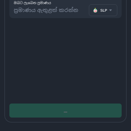
ඔබට ලැබෙන ප්‍රමාණය
SLP