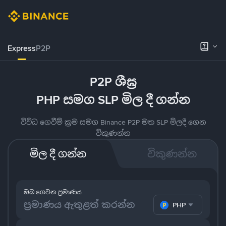
Express
P2P
P2P ශීඝ්‍ර
PHP සමග SLP මිල දී ගන්න
විවිධ ගෙවීම් ක්‍රම සමග Binance P2P මත SLP මිලදී ගෙන
විකුණන්න
මිල දී ගන්න
විකුණන්න
ඔබ ගෙවන ප්‍රමාණය
PHP