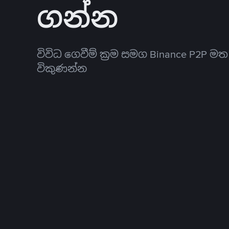
ගන්න
විවිධ ගෙවීම් ක්‍රම සමග Binance P2P ම
විකුණන්න