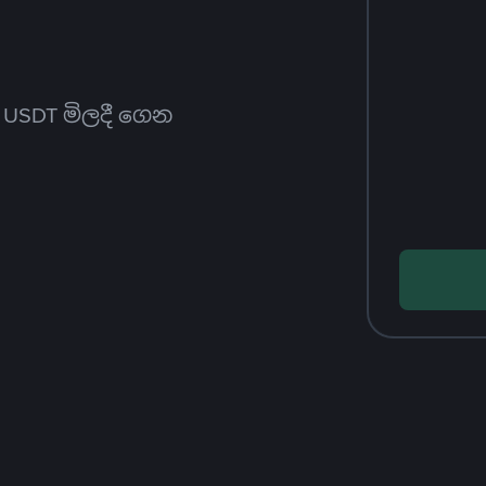
ත USDT මිලදී ගෙන