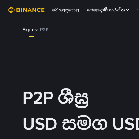
වෙළෙඳපොළ
වෙළෙඳාම් කරන්න
Express
P2P
P2P ශීඝ්‍ර
USD සමග USDT