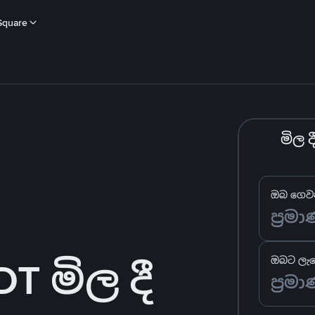
Square
මිල 
ඔබ ගෙවන
 මිල දී
ඔබට ලැබ