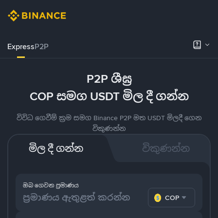
Express
P2P
P2P ශීඝ්‍ර
COP සමග USDT මිල දී ගන්න
විවිධ ගෙවීම් ක්‍රම සමග Binance P2P මත USDT මිලදී ගෙන
විකුණන්න
මිල දී ගන්න
විකුණන්න
ඔබ ගෙවන ප්‍රමාණය
COP