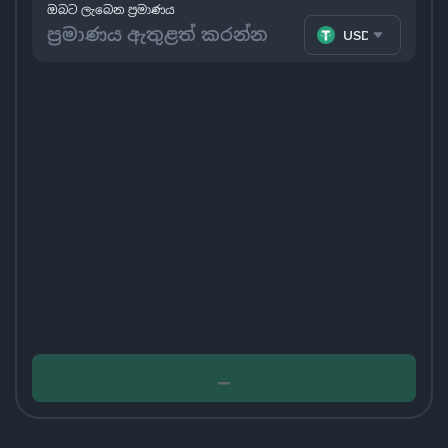
ඔබට ලැබෙන ප්‍රමාණය
USDT