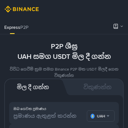
Express
P2P
P2P ශීඝ්‍ර
UAH සමග USDT මිල දී ගන්න
විවිධ ගෙවීම් ක්‍රම සමග Binance P2P මත USDT මිලදී ගෙන
විකුණන්න
මිල දී ගන්න
විකුණන්න
ඔබ ගෙවන ප්‍රමාණය
UAH