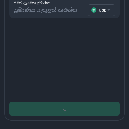
ඔබට ලැබෙන ප්‍රමාණය
USDT