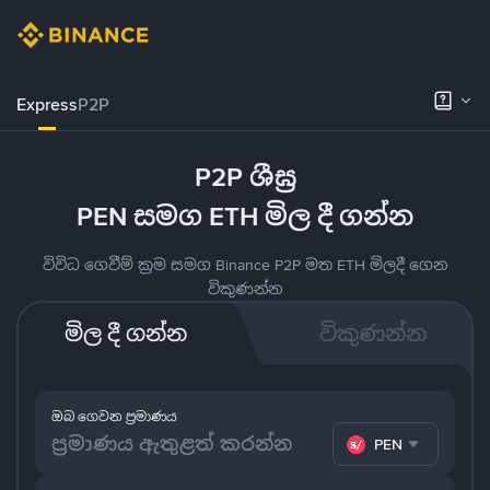
Express
P2P
P2P ශීඝ්‍ර
PEN සමග ETH මිල දී ගන්න
විවිධ ගෙවීම් ක්‍රම සමග Binance P2P මත ETH මිලදී ගෙන
විකුණන්න
මිල දී ගන්න
විකුණන්න
ඔබ ගෙවන ප්‍රමාණය
PEN