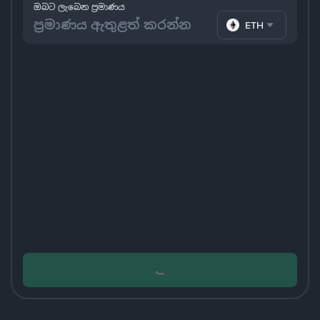
ඔබට ලැබෙන ප්‍රමාණය
ETH