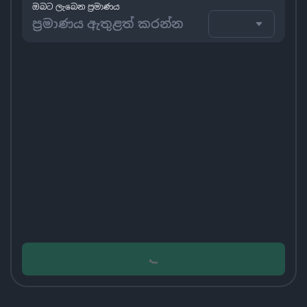
ඔබට ලැබෙන ප්‍රමාණය