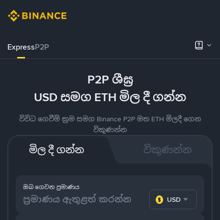
Express
P2P
P2P ශීඝ්‍ර
USD සමග ETH මිල දී ගන්න
විවිධ ගෙවීම් ක්‍රම සමග Binance P2P මත ETH මිලදී ගෙන
විකුණන්න
මිල දී ගන්න
විකුණන්න
ඔබ ගෙවන ප්‍රමාණය
USD