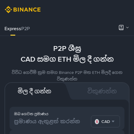
Express
P2P
P2P ශීඝ්‍ර
CAD සමග ETH මිල දී ගන්න
විවිධ ගෙවීම් ක්‍රම සමග Binance P2P මත ETH මිලදී ගෙන
විකුණන්න
මිල දී ගන්න
විකුණන්න
ඔබ ගෙවන ප්‍රමාණය
CAD