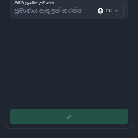
ඔබට ලැබෙන ප්‍රමාණය
ETH