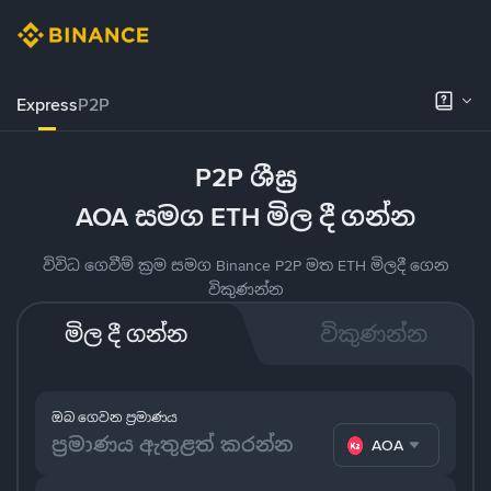
Express
P2P
P2P ශීඝ්‍ර
AOA සමග ETH මිල දී ගන්න
විවිධ ගෙවීම් ක්‍රම සමග Binance P2P මත ETH මිලදී ගෙන
විකුණන්න
මිල දී ගන්න
විකුණන්න
ඔබ ගෙවන ප්‍රමාණය
AOA