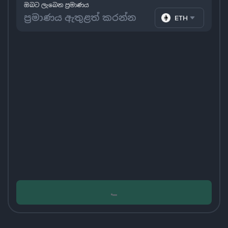
ඔබට ලැබෙන ප්‍රමාණය
ETH