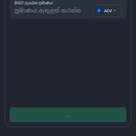
ඔබට ලැබෙන ප්‍රමාණය
ADA