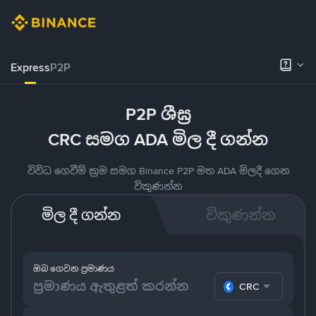
Express
P2P
P2P ශීඝ්‍ර
CRC සමග ADA මිල දී ගන්න
විවිධ ගෙවීම් ක්‍රම සමග Binance P2P මත ADA මිලදී ගෙන
විකුණන්න
මිල දී ගන්න
විකුණන්න
ඔබ ගෙවන ප්‍රමාණය
CRC