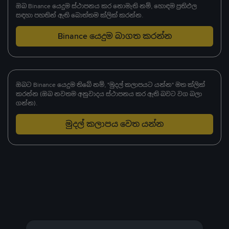
ඔබ Binance යෙදුම ස්ථාපනය කර නොමැති නම්, හොඳම ප්‍රතිඵල
සඳහා පහතින් ඇති බොත්තම ක්ලික් කරන්න.
Binance යෙදුම බාගත කරන්න
ඔබට Binance යෙදුම තිබේ නම්, "මුදල් කලාපයට යන්න" මත ක්ලික්
කරන්න (ඔබ නවතම අනුවාදය ස්ථාපනය කර ඇති බවට වග බලා
ගන්න).
මුදල් කලාපය වෙත යන්න