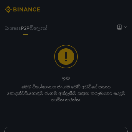
Express
P2P
බ්ලොක්
ඉඟි
මෙම විශේෂාංගය ජංගම වෙබ් අඩවියේ සහාය
නොදක්වයි.හොඳම ජංගම අත්දැකීම සඳහා කරුණාකර යෙදුම
භාවිත කරන්න.