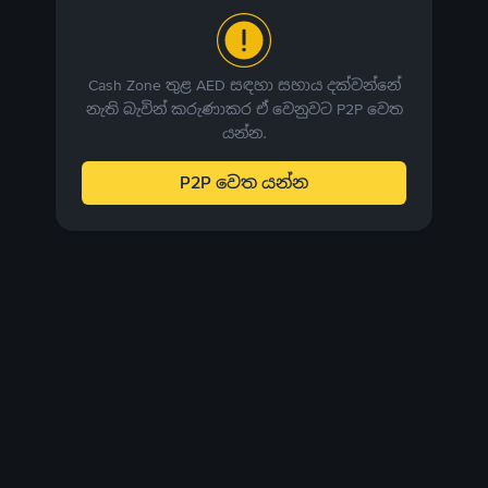
Cash Zone තුළ AED සඳහා සහාය දක්වන්නේ
නැති බැවින් කරුණාකර ඒ වෙනුවට P2P වෙත
යන්න.
P2P වෙත යන්න