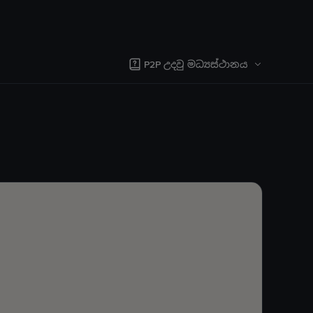
P2P උදවු මධ්‍යස්ථානය