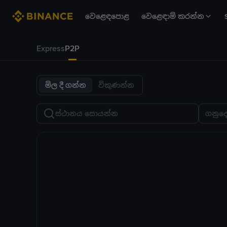
වෙළෙඳපොළ
වෙළෙඳාම් කරන්න
Express
P2P
මිල දී ගන්න
විකුණන්න