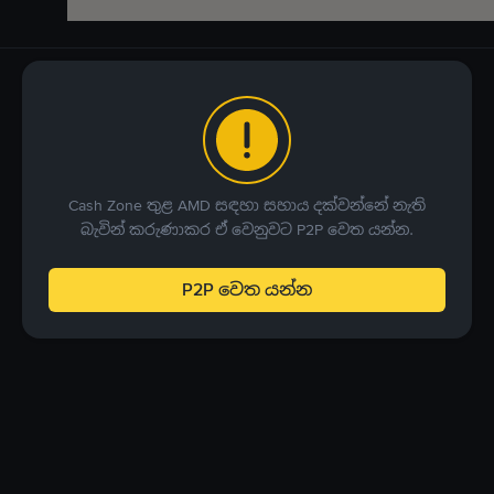
Cash Zone තුළ AMD සඳහා සහාය දක්වන්නේ නැති
බැවින් කරුණාකර ඒ වෙනුවට P2P වෙත යන්න.
P2P වෙත යන්න