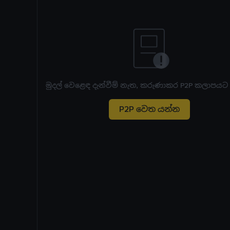
මුදල් වෙළෙඳ දැන්වීම් නැත, කරුණාකර P2P කලාපයට
P2P වෙත යන්න