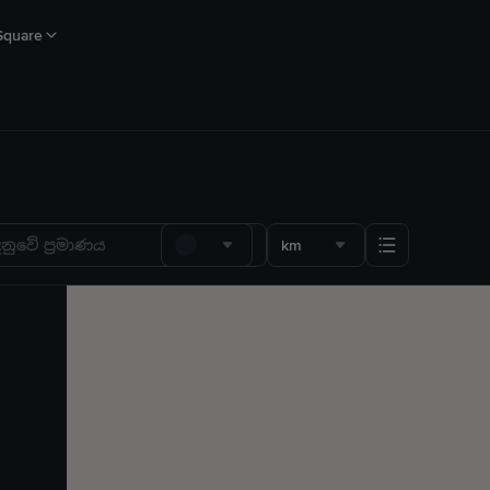
Square
km