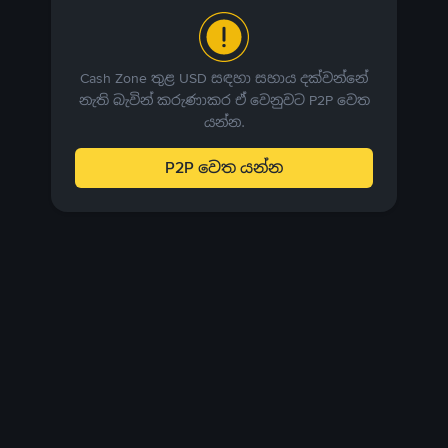
Cash Zone තුළ USD සඳහා සහාය දක්වන්නේ
නැති බැවින් කරුණාකර ඒ වෙනුවට P2P වෙත
යන්න.
P2P වෙත යන්න