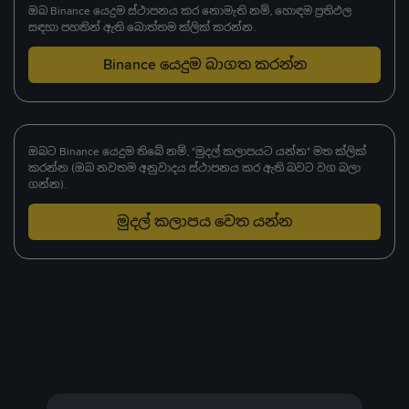
ඔබ Binance යෙදුම ස්ථාපනය කර නොමැති නම්, හොඳම ප්‍රතිඵල
සඳහා පහතින් ඇති බොත්තම ක්ලික් කරන්න.
Binance යෙදුම බාගත කරන්න
ඔබට Binance යෙදුම තිබේ නම්, "මුදල් කලාපයට යන්න" මත ක්ලික්
කරන්න (ඔබ නවතම අනුවාදය ස්ථාපනය කර ඇති බවට වග බලා
ගන්න).
මුදල් කලාපය වෙත යන්න