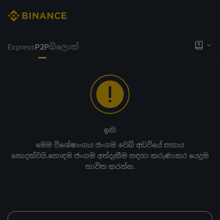
Express
P2P
බ්ලොක්
ඉඟි
මෙම විශේෂාංගය ජංගම වෙබ් අඩවියේ සහාය
නොදක්වයි.හොඳම ජංගම අත්දැකීම සඳහා කරුණාකර යෙදුම
භාවිත කරන්න.