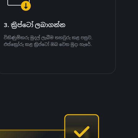
3. ක්‍රිප්ටෝ ලබාගන්න
විකිණුම්කරු මුදල් ලැබීම තහවුරු කළ පසුව,
එස්ක්‍රෝරු කළ ක්‍රිප්ටෝ ඔබ වෙත මුදා හැරේ.