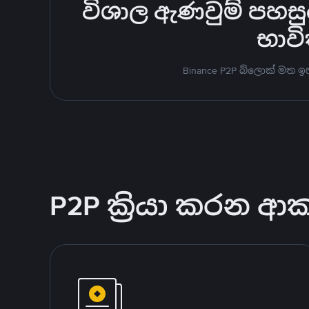
විශාල ඇණවුම් පහසුවෙ
භාවි
Binance P2P බ්ලොක් මත 
P2P ක්‍රියා කරන ආ