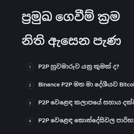
ප්‍රමුඛ ගෙවීම් ක්‍රම
නිති ඇසෙන පැණ
P2P හුවමාරුව යනු කුමක් ද?
1
Binance P2P මත මා දේශීයව Bitc
2
P2P වෙළෙඳ කලාපයේ සහාය දක්වන 
3
P2P වෙළෙඳ කොන්දේසිවල පාරිභ
4