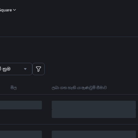
Square
 ක්‍රම
මිල
ලබා ගත හැකි ය/ඇණවුම් සීමාව