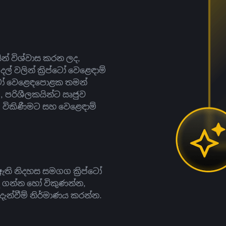
සින් විශ්වාස කරන ලද,
දල් වලින් ක්‍රිප්ටෝ වෙළෙඳාම්
ිප්ටෝ වෙළෙඳපොළක තමන්
, පරිශීලකයින්ට ඍජුව
ට, විකිණීමට සහ වෙළෙඳාම්
ති නිදහස සමගග ක්‍රිප්ටෝ
දී ගන්න හෝ විකුණන්න,
න්වීම් නිර්මාණය කරන්න.