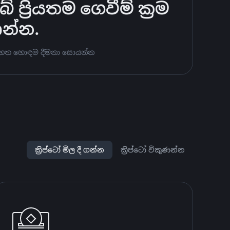
්‍රියතම ගෙවීම් ක්‍රම
ණන්න.
ට පහත හොඳම දීමනා සොයන්න
ක්‍රිප්ටෝ මිල දී ගන්න
ක්‍රිප්ටෝ විකුණන්න