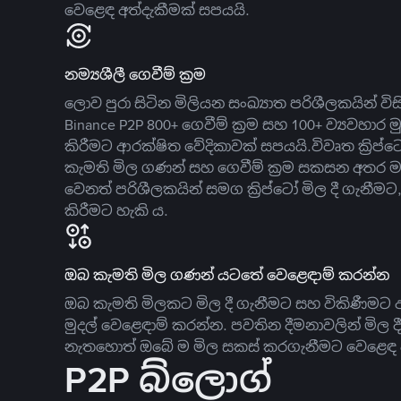
වෙළෙඳ අත්දැකීමක් සපයයි.
නම්‍යශීලී ගෙවීම් ක්‍රම
ලොව පුරා සිටින මිලියන සංඛ්‍යාත පරිශීලකයින් වි
Binance P2P 800+ ගෙවීම් ක්‍රම සහ 100+ ව්‍යවහාර මු
කිරීමට ආරක්ෂිත වේදිකාවක් සපයයි.විවෘත ක්‍ර
කැමති මිල ගණන් සහ ගෙවීම් ක්‍රම සකසන අතර ම
වෙනත් පරිශීලකයින් සමග ක්‍රිප්ටෝ මිල දී ගැනීම
කිරීමට හැකි ය.
ඔබ කැමති මිල ගණන් යටතේ වෙළෙඳාම් කරන්න
ඔබ කැමති මිලකට මිල දී ගැනීමට සහ විකිණීමට ඇ
මුදල් වෙළෙඳාම් කරන්න. පවතින දීමනාවලින් මිල 
නැතහොත් ඔබේ ම මිල සකස් කරගැනීමට වෙළෙඳ දැ
P2P බ්ලොග්