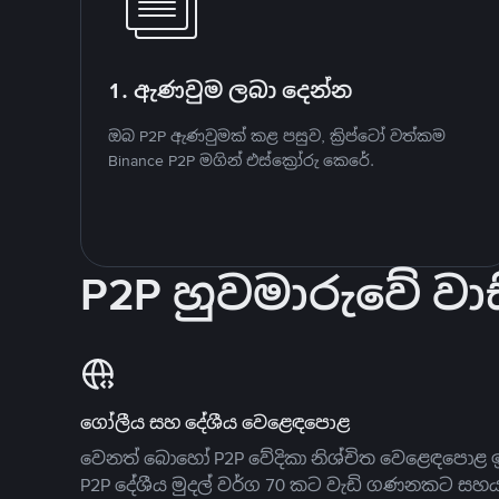
1. ඇණවුම ලබා දෙන්න
ඔබ P2P ඇණවුමක් කළ පසුව, ක්‍රිප්ටෝ වත්කම
Binance P2P මගින් එස්ක්‍රෝරු කෙරේ.
P2P හුවමාරුවේ වාස
ගෝලීය සහ දේශීය වෙළෙඳපොළ
වෙනත් බොහෝ P2P වේදිකා නිශ්චිත වෙළෙඳපොළ ඉ
P2P දේශීය මුදල් වර්ග 70 කට වැඩි ගණනකට සහ