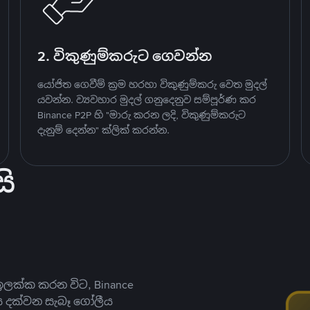
2. විකුණුම්කරුට ගෙවන්න
යෝජිත ගෙවීම් ක්‍රම හරහා විකුණුම්කරු වෙත මුදල්
යවන්න. ව්‍යවහාර මුදල් ගනුදෙනුව සම්පූර්ණ කර
Binance P2P හි "මාරු කරන ලදි, විකුණුම්කරුට
දැනුම් දෙන්න" ක්ලික් කරන්න.
ි
ලක්ක කරන විට, Binance
ය දක්වන සැබෑ ගෝලීය