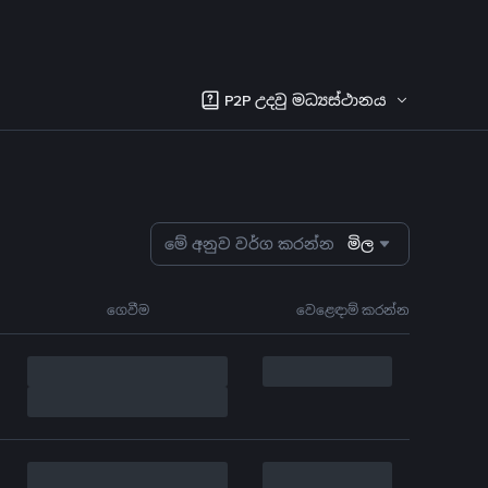
P2P උදවු මධ්‍යස්ථානය
මේ අනුව වර්ග කරන්න
මිල
ගෙවීම
වෙළෙඳාම් කරන්න