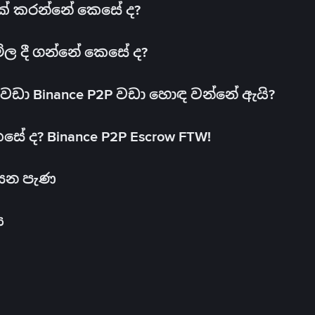
 එක් කරන්නේ කෙසේ ද?
මිල දී ගන්නේ කෙසේ ද?
ඩා Binance P2P වඩා හොඳ වන්නේ ඇයි?
ේ ද? Binance P2P Escrow FTW!
සෙන පැණ
ය