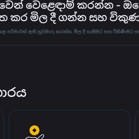
න් වෙළෙඳාම් කරන්න - ඔබේ ප
ත කර මිල දී ගන්න සහ විකු
ඉහළ පරිමාවක් ඇති හුවමාරු කරන්න. මිල දී ගැනීමට සහ විකිණීම
කාරය