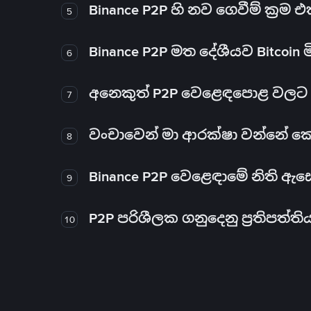
Binance P2P හි නව ගෙවීම් ක්‍රම
5
Binance P2P මත දේශීයව Bitcoin 
6
අනෙකුත් P2P වෙළෙඳපොළ වලට ව
7
වංචාවෙන් මා ආරක්ෂා වන්නේ කෙස
8
Binance P2P වෙළෙඳාමේ නිති ඇ
9
P2P පරිශීලක ගනුදෙනු ප්‍රතිපත්ති
10