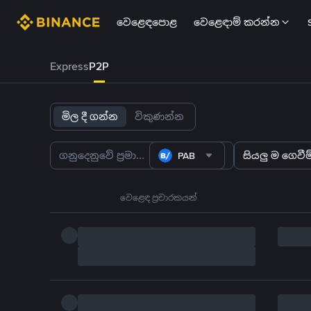
වෙළෙඳපොළ
වෙළෙඳාම් කරන්න
Express
P2P
මිල දී ගන්න
විකුණන්න
PAB
සියලු ම ගෙවීම්
වෙළෙඳ ප්‍රචාරකයන්