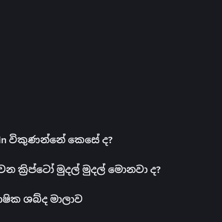
oin විකුණන්නේ කෙසේ ද?
ක්‍රිප්ටෝ මුදල් මුදල් මොනවා ද?
ාෂික ශබ්ද මාලාව