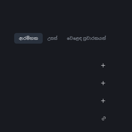
ආරම්භක
උසස්
වෙළෙඳ ප්‍රචාරකයන්