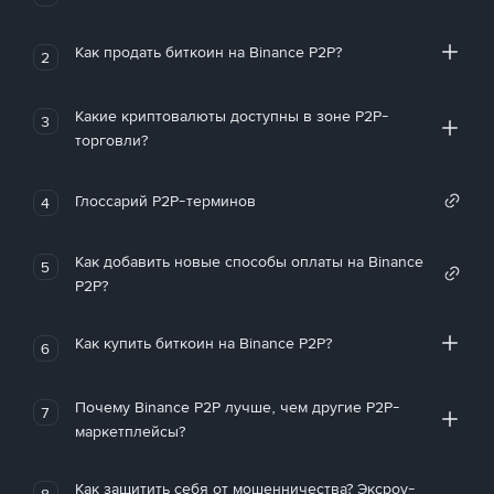
Как продать биткоин на Binance P2P?
2
Какие криптовалюты доступны в зоне P2P-
3
торговли?
Глоссарий P2P-терминов
4
Как добавить новые способы оплаты на Binance
5
P2P?
Как купить биткоин на Binance P2P?
6
Почему Binance P2P лучше, чем другие P2P-
7
маркетплейсы?
Как защитить себя от мошенничества? Эксроу-
8