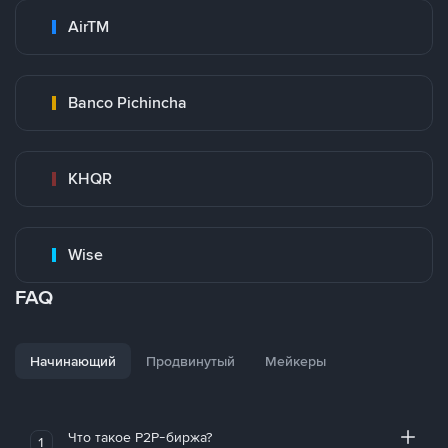
AirTM
Banco Pichincha
KHQR
Wise
FAQ
Начинающий
Продвинутый
Мейкеры
Что такое P2P-биржа?
1