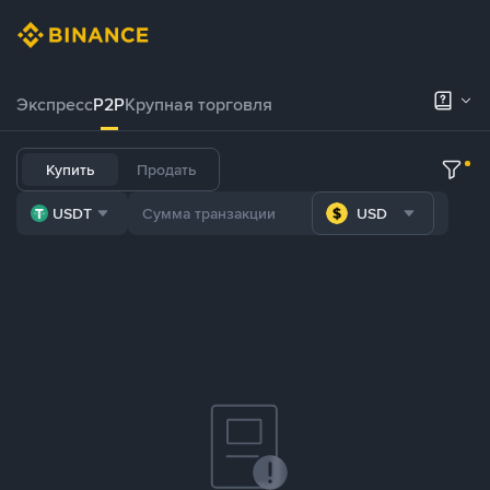
Экспресс
P2P
Крупная торговля
Купить
Продать
USDT
USD