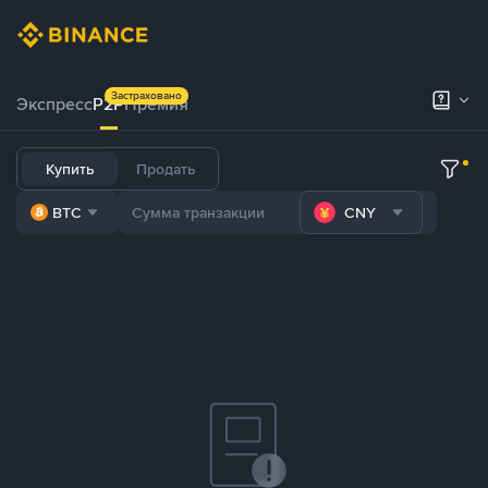
Застраховано
Экспресс
P2P
Премия
Купить
Продать
BTC
CNY