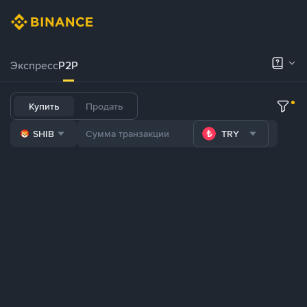
Экспресс
P2P
Купить
Продать
SHIB
TRY