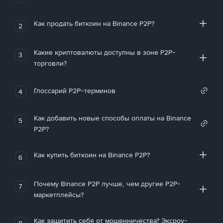
Как продать биткоин на Binance P2P?
2
Какие криптовалюты доступны в зоне P2P-
3
торговли?
Глоссарий P2P-терминов
4
Как добавить новые способы оплаты на Binance
5
P2P?
Как купить биткоин на Binance P2P?
6
Почему Binance P2P лучше, чем другие P2P-
7
маркетплейсы?
Как защитить себя от мошенничества? Эксроу-
8