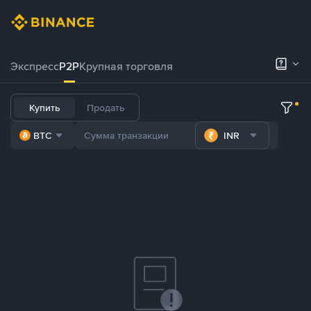
Экспресс
P2P
Крупная торговля
Купить
Продать
BTC
INR