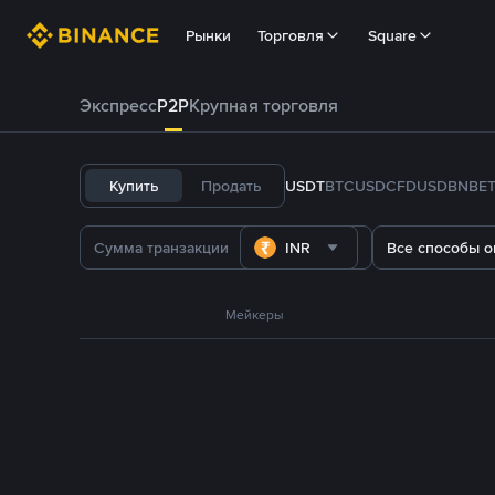
Рынки
Торговля
Square
Экспресс
P2P
Крупная торговля
Купить
Продать
USDT
BTC
USDC
FDUSD
BNB
E
INR
Все способы о
Мейкеры