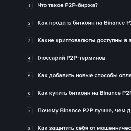
Что такое P2P-биржа?
1
Как продать биткоин на Binance P
2
Какие криптовалюты доступны в з
3
Глоссарий P2P-терминов
4
Как добавить новые способы опла
5
Как купить биткоин на Binance P2
6
Почему Binance P2P лучше, чем 
7
Как защитить себя от мошенничес
8