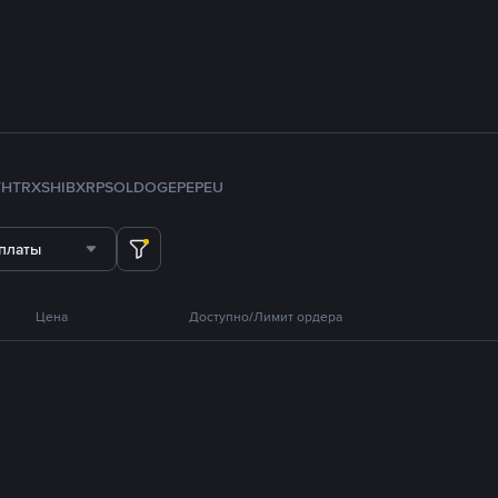
TH
TRX
SHIB
XRP
SOL
DOGE
PEPE
U
платы
Цена
Доступно/Лимит ордера