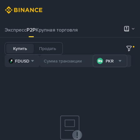
Экспресс
P2P
Крупная торговля
Купить
Продать
FDUSD
PKR