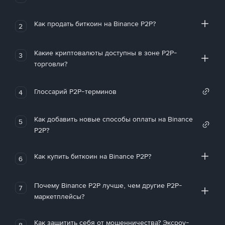
Как продать биткоин на Binance P2P?
2
Какие криптовалюты доступны в зоне P2P-
3
торговли?
Глоссарий P2P-терминов
4
Как добавить новые способы оплаты на Binance
5
P2P?
Как купить биткоин на Binance P2P?
6
Почему Binance P2P лучше, чем другие P2P-
7
маркетплейсы?
Как защитить себя от мошенничества? Эксроу-
8