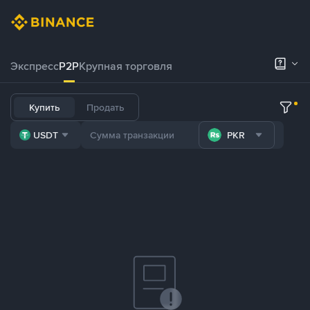
Экспресс
P2P
Крупная торговля
Купить
Продать
USDT
PKR