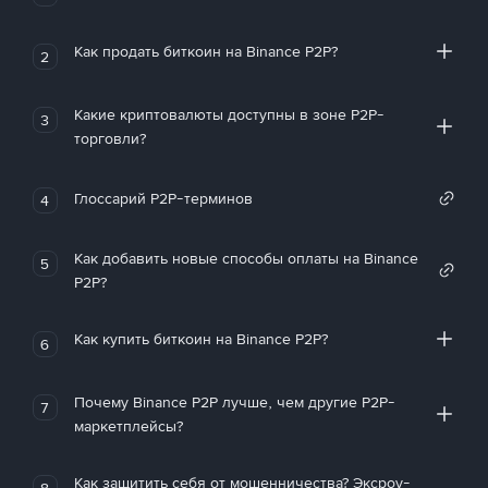
Как продать биткоин на Binance P2P?
2
Какие криптовалюты доступны в зоне P2P-
3
торговли?
Глоссарий P2P-терминов
4
Как добавить новые способы оплаты на Binance
5
P2P?
Как купить биткоин на Binance P2P?
6
Почему Binance P2P лучше, чем другие P2P-
7
маркетплейсы?
Как защитить себя от мошенничества? Эксроу-
8