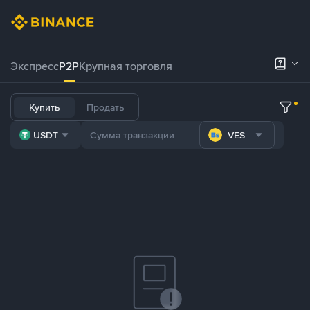
Экспресс
P2P
Крупная торговля
Купить
Продать
USDT
VES