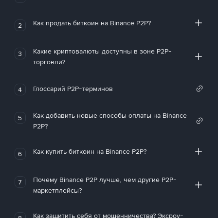
Как продать биткоин на Binance P2P?
2
Какие криптовалюты доступны в зоне P2P-
3
торговли?
Глоссарий P2P-терминов
4
Как добавить новые способы оплаты на Binance
5
P2P?
Как купить биткоин на Binance P2P?
6
Почему Binance P2P лучше, чем другие P2P-
7
маркетплейсы?
Как защитить себя от мошенничества? Эксроу-
8