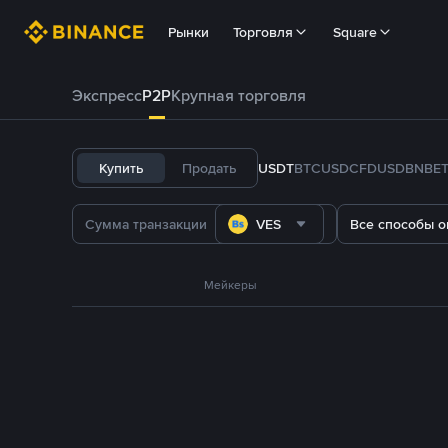
Рынки
Торговля
Square
Экспресс
P2P
Крупная торговля
Купить
Продать
USDT
BTC
USDC
FDUSD
BNB
E
VES
Все способы о
Мейкеры