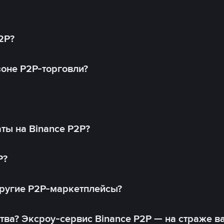
2P?
оне P2P-торговли?
ты на Binance P2P?
P?
другие P2P-маркетплейсы?
тва? Эксроу-сервис Binance P2P — на страже в