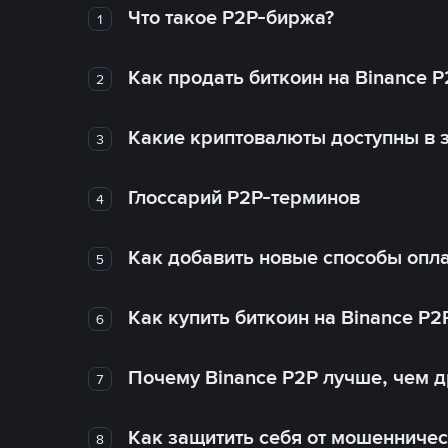
Что такое P2P-биржа?
1
Как продать биткоин на Binance P
2
Какие криптовалюты доступны в з
3
Глоссарий P2P-терминов
4
Как добавить новые способы опла
5
Как купить биткоин на Binance P2
6
Почему Binance P2P лучше, чем 
7
Как защитить себя от мошенничес
8