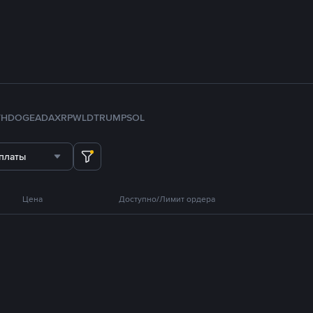
TH
DOGE
ADA
XRP
WLD
TRUMP
SOL
платы
Цена
Доступно/Лимит ордера