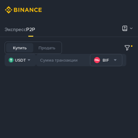
Экспресс
P2P
Купить
Продать
USDT
BIF