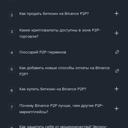
Как продать биткоин на Binance P2P?
2
Какие криптовалюты доступны в зоне P2P-
3
торговли?
Глоссарий P2P-терминов
4
Как добавить новые способы оплаты на Binance
5
P2P?
Как купить биткоин на Binance P2P?
6
Почему Binance P2P лучше, чем другие P2P-
7
маркетплейсы?
Как защитить себя от мошенничества? Эксроу-
8