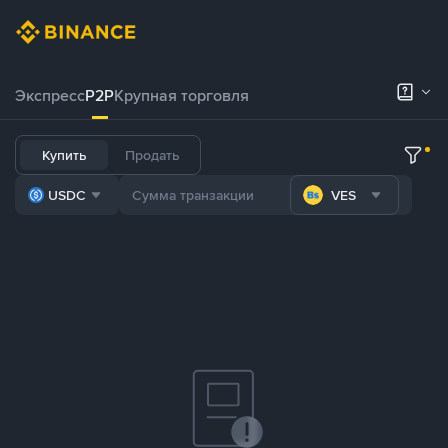
Экспресс
P2P
Крупная торговля
Купить
Продать
USDC
VES