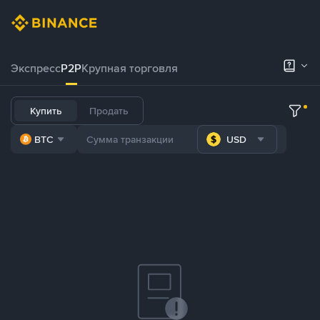
Экспресс
P2P
Крупная торговля
Купить
Продать
BTC
USD