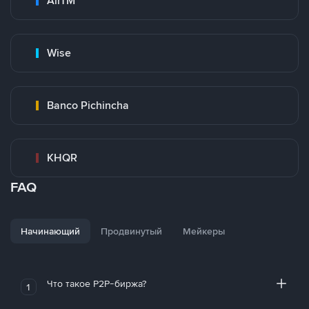
AirTM
Wise
Banco Pichincha
KHQR
FAQ
Начинающий
Продвинутый
Мейкеры
Что такое P2P-биржа?
1