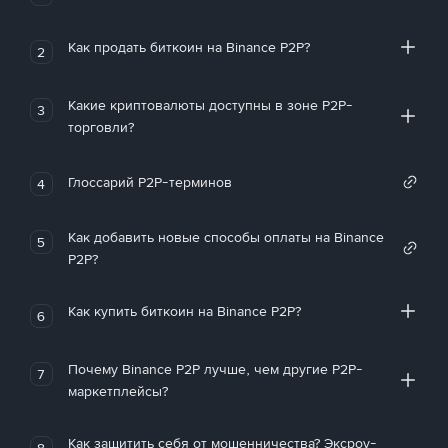
Как продать биткоин на Binance P2P?
2
Какие криптовалюты доступны в зоне P2P-
3
торговли?
Глоссарий P2P-терминов
4
Как добавить новые способы оплаты на Binance
5
P2P?
Как купить биткоин на Binance P2P?
6
Почему Binance P2P лучше, чем другие P2P-
7
маркетплейсы?
Как защитить себя от мошенничества? Эксроу-
8