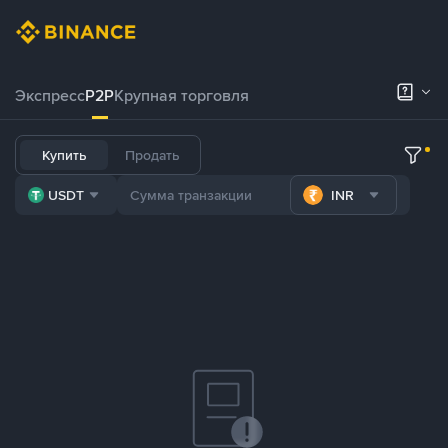
Экспресс
P2P
Крупная торговля
Купить
Продать
USDT
INR